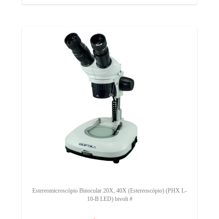
Estereomicroscópio Binocular 20X, 40X (Estereoscópio) (PHX L-
10-B LED) bivolt #