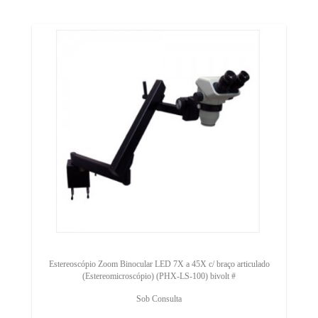
Estereoscópio Zoom Binocular LED 7X a 45X c/ braço articulado
(Estereomicroscópio) (PHX-LS-100) bivolt #
Sob Consulta