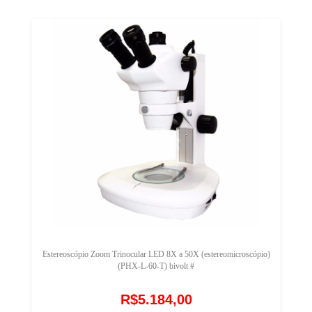
Estereoscópio Zoom Trinocular LED 8X a 50X (estereomicroscópio)
(PHX-L-60-T) bivolt #
R$5.184,00