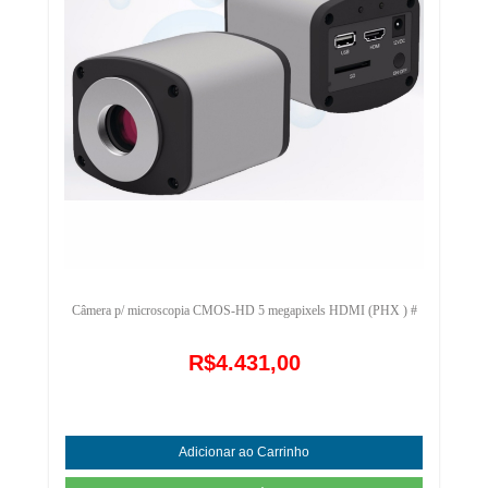
Câmera p/ microscopia CMOS-HD 5 megapixels HDMI (PHX ) #
R$4.431,00