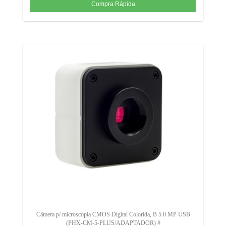
Câmera p/ microscopia CMOS Digital Colorida, B 5.0 MP USB
(PHX-CM-5-PLUS/ADAPTADOR) #