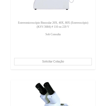
Estereomicroscópio Binocular 20X, 40X, 80X (Estereoscópio)
(KSV-5684) # 110 ou 220 V
Sob Consulta