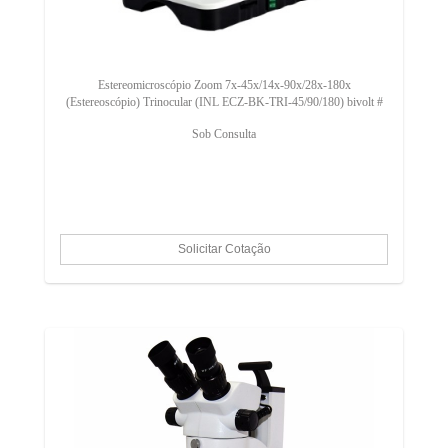
Estereomicroscópio Zoom 7x-45x/14x-90x/28x-180x
(Estereoscópio) Trinocular (INL ECZ-BK-TRI-45/90/180) bivolt #
Sob Consulta