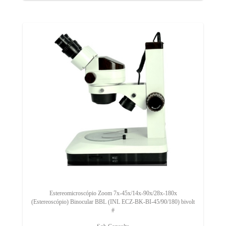
Estereomicroscópio Zoom 7x-45x/14x-90x/28x-180x
(Estereoscópio) Binocular BBL (INL ECZ-BK-BI-45/90/180) bivolt
#