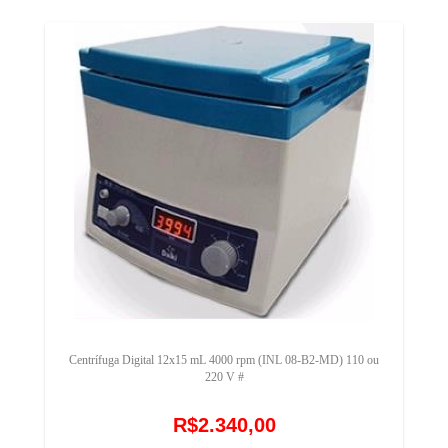
Centrífuga Digital 12x15 mL 4000 rpm (INL 08-B2-MD) 110 ou
220 V #
R$2.340,00