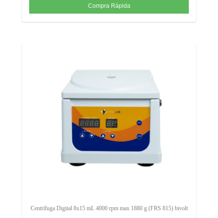
Centrífuga Digital 8x15 mL 4000 rpm max 1880 g (FRS 815) bivolt