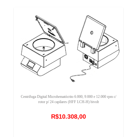
Centrífuga Digital Microhematócrito 6.000, 9.000 e 12.000 rpm c/
rotor p/ 24 capilares (HFF LCH-H) bivolt
R$10.308,00