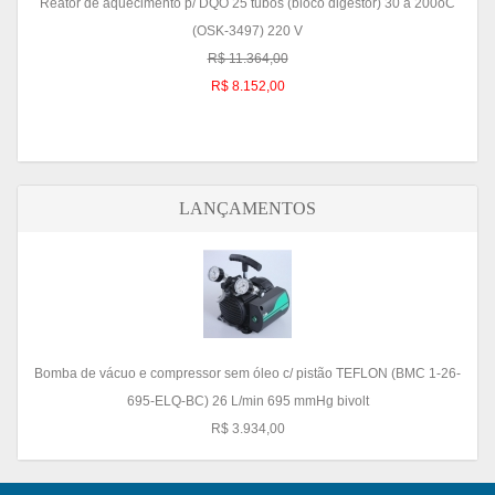
Reator de aquecimento p/ DQO 25 tubos (bloco digestor) 30 a 200oC
(OSK-3497) 220 V
R$ 11.364,00
R$ 8.152,00
LANÇAMENTOS
Bomba de vácuo e compressor sem óleo c/ pistão TEFLON (BMC 1-26-
695-ELQ-BC) 26 L/min 695 mmHg bivolt
R$ 3.934,00