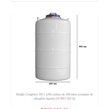
Botijão Criogênico 185 L p/60-criobox-de-100-tubos (container de
nitrogênio líquido) (SCRIO-185-Q)