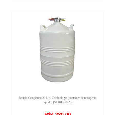
Botijão Criogênico 20 L p/ Criobiologia (container de nitrogênio
líquido) (SCRIO-18/20)
R$4.280,00